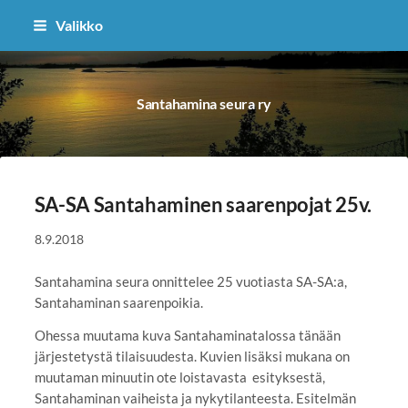
Siirry
Valikko
sivun
sisältöön
Santahamina seura ry
SA-SA Santahaminen saarenpojat 25v.
8.9.2018
Santahamina seura onnittelee 25 vuotiasta SA-SA:a,
Santahaminan saarenpoikia.
Ohessa muutama kuva Santahaminatalossa tänään
järjestetystä tilaisuudesta. Kuvien lisäksi mukana on
muutaman minuutin ote loistavasta esityksestä,
Santahaminan vaiheista ja nykytilanteesta. Esitelmän