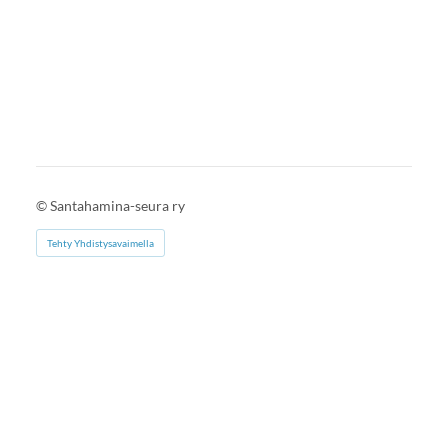
©
Santahamina-seura ry
Tehty Yhdistysavaimella