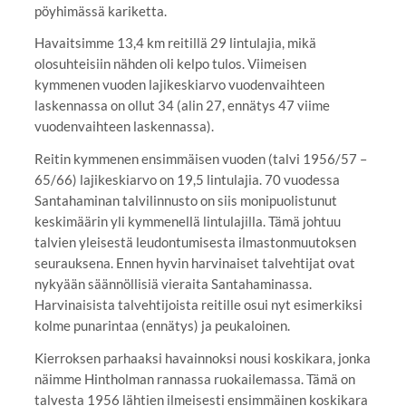
pöyhimässä kariketta.
Havaitsimme 13,4 km reitillä 29 lintulajia, mikä
olosuhteisiin nähden oli kelpo tulos. Viimeisen
kymmenen vuoden lajikeskiarvo vuodenvaihteen
laskennassa on ollut 34 (alin 27, ennätys 47 viime
vuodenvaihteen laskennassa).
Reitin kymmenen ensimmäisen vuoden (talvi 1956/57 –
65/66) lajikeskiarvo on 19,5 lintulajia. 70 vuodessa
Santahaminan talvilinnusto on siis monipuolistunut
keskimäärin yli kymmenellä lintulajilla. Tämä johtuu
talvien yleisestä leudontumisesta ilmastonmuutoksen
seurauksena. Ennen hyvin harvinaiset talvehtijat ovat
nykyään säännöllisiä vieraita Santahaminassa.
Harvinaisista talvehtijoista reitille osui nyt esimerkiksi
kolme punarintaa (ennätys) ja peukaloinen.
Kierroksen parhaaksi havainnoksi nousi koskikara, jonka
näimme Hintholman rannassa ruokailemassa. Tämä on
talvesta 1956 lähtien ilmeisesti ensimmäinen koskikara