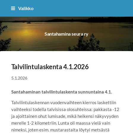
Siirry
Valikko
sivun
sisältöön
Santahamina seura ry
Talvilintulaskenta 4.1.2026
5.1.2026
Santahaminan talvilintulaskenta sunnuntaina 4.1.
Talvilintulaskennan vuodenvaihteen kierros laskettiin
vaihteeksi todella talvisissa olosuhteissa: pakkasta -12
ja ajoittainen ohut lumisade, mikä heikensi näkyvyyden
merelle 1-2 kilometriin. Lunta oli maassa vielä vain
nimeksi, joten esim. mustarastaita löytyi metsästä